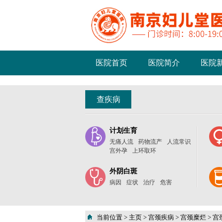
医院首页
医院简介
医院
查疾病
计划生育
无痛人流
药物流产
人流常识
宫外孕
上环取环
外阴白斑
病因
症状
治疗
危害
当前位置 >
主页
>
宫颈疾病
>
宫颈糜烂
>
宫