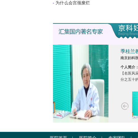
为什么会宫颈糜烂
季桂兰
南京妇科
个人简介
【名医风采
分之五十
市妇幼保健