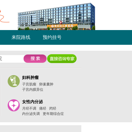
来院路线
预约挂号
妇科肿瘤
子宫肌瘤
卵巢囊肿
子宫内膜异位
女性内分泌
月经不调
痛经
闭经
内分泌失调
更年期综合症