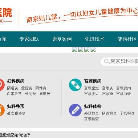
新闻
专家团队
康复案例
先进技术
健康社区
妇科疾病
宫颈疾病
阴道炎
盆腔炎
附件炎
宫颈糜烂
宫颈炎
宫颈息肉
白带异常
外阴炎
尿道炎
宫颈肥大
宫颈癌
宫颈白斑
妇科整形
妇科体检
处女膜修复
外阴检查
阴道检查
子宫检查
宫颈检查
颈糜烂应如何治疗