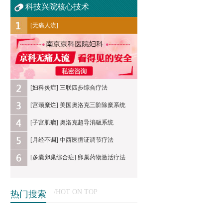
科技兴院核心技术
[无痛人流]
[妇科炎症] 三联四步综合疗法
[宫颈糜烂] 美国奥洛克三阶除糜系统
[子宫肌瘤] 奥洛克超导消融系统
[月经不调] 中西医循证调节疗法
[多囊卵巢综合症] 卵巢药物激活疗法
/HOT ON TOP
热门搜索